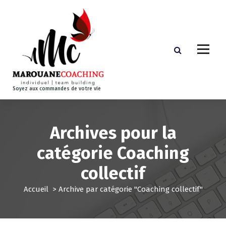
A
l
l
e
r
a
u
c
Soyez aux commandes de votre vie
o
n
t
e
Archives pour la
n
catégorie Coaching
u
collectif
Accueil
>
Archive par catégorie "Coaching collectif"