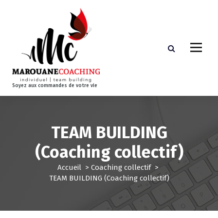
A
l
l
e
r
a
u
c
Soyez aux commandes de votre vie
o
n
t
e
TEAM BUILDING
n
u
(Coaching collectif)
Accueil
>
Coaching collectif
>
TEAM BUILDING (Coaching collectif)