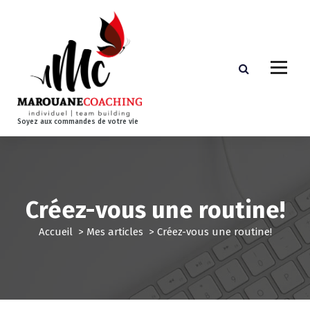
A
l
l
e
r
a
u
c
Soyez aux commandes de votre vie
o
n
t
e
n
Créez-vous une routine!
u
Accueil
>
Mes articles
>
Créez-vous une routine!