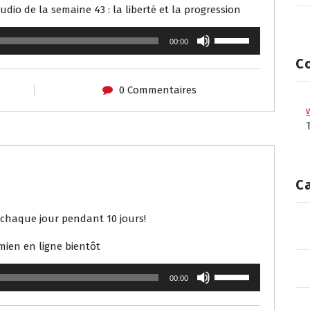
dio de la semaine 43 : la liberté et la progression
U
00:00
t
C
i
l
0 Commentaires
i
s
e
z
l
e
C
s
f
l
e chaque jour pendant 10 jours!
è
 mien en ligne bientôt
c
h
U
e
00:00
t
s
i
h